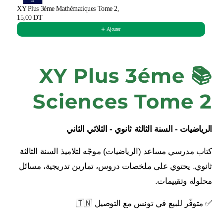
XY Plus 3éme Mathématiques Tome 2,
15,00 DT
Ajouter
📚 XY Plus 3éme
Sciences Tome 2
الرياضيات - السنة الثالثة ثانوي - الثلاثي الثاني
كتاب مدرسي مساعد (الرياضيات) موجّه لتلاميذ السنة الثالثة
ثانوي. يحتوي على ملخصات دروس، تمارين تدريجية، مسائل
محلولة وتقييمات.
✅ متوفّر للبيع في تونس مع التوصيل 🇹🇳