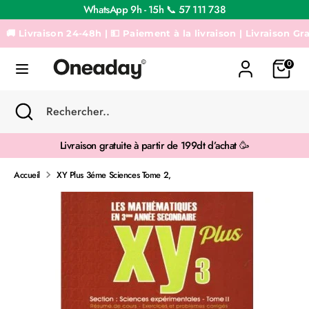
Passer
WhatsApp 9h - 15h 📞 57 111 738
au
contenu
Livraison 24-48h | 💵 Paiement à la livraison | Livraison Gratuit
Recherche
Rechercher..
0
Recherche
Fermer
Rechercher..
la
recherche
Livraison gratuite à partir de 199dt d’achat 🥳
Accueil
XY Plus 3éme Sciences Tome 2,