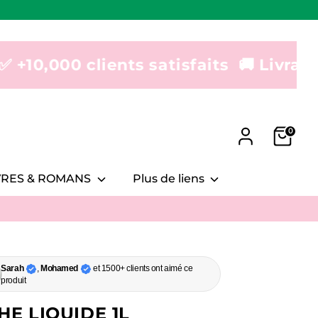
clients satisfaits
🚚 Livraison 24-48h 
0
IVRES & ROMANS
Plus de liens
Sarah
,
Mohamed
et 1500+ clients ont aimé ce
produit
E LIQUIDE 1L