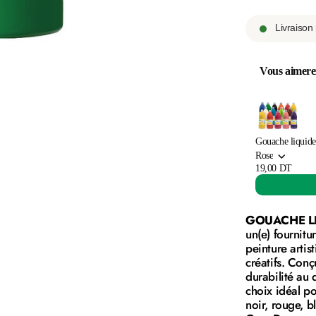
Livraison
Vous aimere
Use the Previo
Gouache liquide 
Rose
19,00 DT
GOUACHE LI
un(e) fournitur
peinture artist
créatifs. Conçu
durabilité au 
choix idéal po
noir, rouge, b