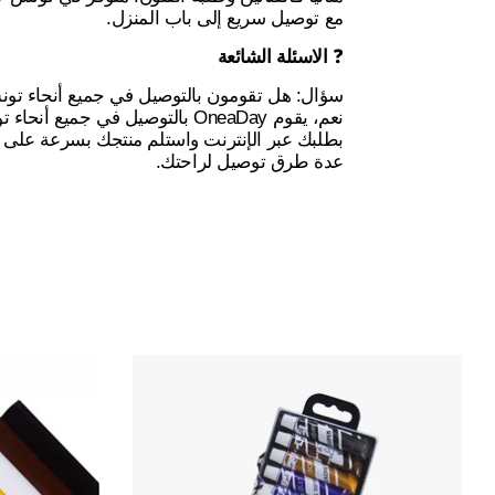
مع توصيل سريع إلى باب المنزل.
الاسئلة الشائعة
❓
سؤال: هل تقومون بالتوصيل في جميع أنحاء ت:
eaDay بالتوصيل في جميع أنحاء تونس. قم
بطلبك عبر الإنترنت واستلم منتجك بسرعة على ع
عدة طرق توصيل لراحتك.