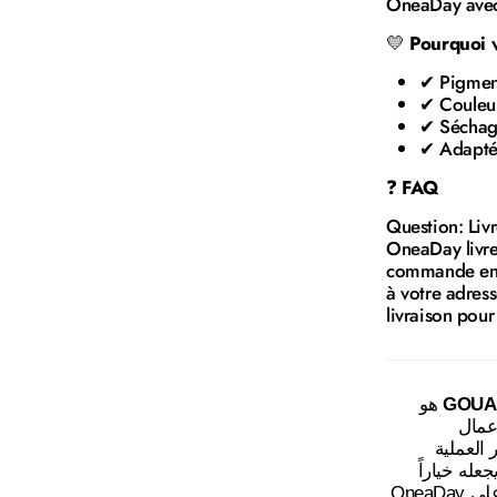
OneaDay avec 
💛
Pourquoi v
✔ Pigment
✔ Couleur
✔ Séchag
✔ Adapté 
❓
FAQ
Question: Liv
OneaDay livre 
commande en l
à votre adres
livraison pour
: GOUACHE LIQUIDE 1L هو
GOUAC
أعمال
 العملية
عله خياراً
مثالياً لـالفنانين وطلبة الفنون. متوفر في تونس على OneaDay