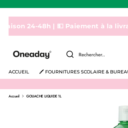
Passer
au
contenu
-48h | 💵 Paiement à la livraison | Liv
Recherche
Rechercher..
ACCUEIL
🖍 FOURNITURES SCOLAIRE & BURE
Accueil
GOUACHE LIQUIDE 1L