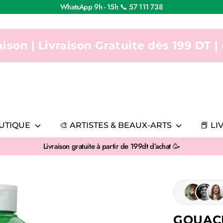
WhatsApp 9h - 15h 📞 57 111 738
raison Gratuite dès 199 DT | ✅ +10,000 
AUTIQUE
🎨 ARTISTES & BEAUX-ARTS
📕 L
Livraison gratuite à partir de 199dt d’achat 🥳
GOUACH