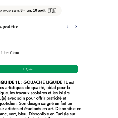
 prévue
sam. 8 - lun. 10 août
🇹🇳
z peut-être
us and Next buttons to navigate through product recommendations, o
1 litre Giotto
Gouache au doigt 
38,90 DT
Ajouter
QUIDE 1L
: GOUACHE LIQUIDE 1L est
es artistiques de qualité, idéal pour la
ique, les travaux scolaires et les loisirs
(e) avec soin pour offrir praticité et
quotidien. Son design soigné en fait un
ur artistes et étudiants en art. Disponible en
lanc, vert, bleu. Disponible en Tunisie sur