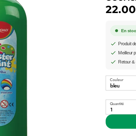
22.0
En stoc
Produit de
Meilleur p
Retour & 
Couleur
bleu
Quantité
1