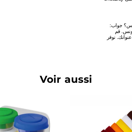
ونس؟ جواب
نعم، يقوم On
نوانك. نوفر
Voir aussi