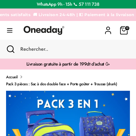
Passer
WhatsApp 9h - 15h 📞 57 111 738
au
contenu
tisfaits
🚚 Livraison 24-48h | 💵 Paiement à la livraison | Livra
Recherche
Rechercher..
0
Recherche
Fermer
Rechercher..
la
recherche
Livraison gratuite à partir de 199dt d’achat 🥳
Accueil
Pack 3 pièces : Sac à dos double face + Porte goûter + Trousse (shark)