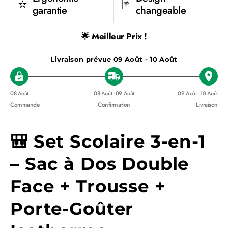
⭐
🃏
garantie
changeable
🌟 Meilleur Prix !
Livraison prévue
09 Août - 10 Août
08 Août
08 Août - 09 Août
09 Août - 10 Août
Commande
Confirmation
Livraison
🎒 Set Scolaire 3-en-1
– Sac à Dos Double
Face + Trousse +
Porte-Goûter