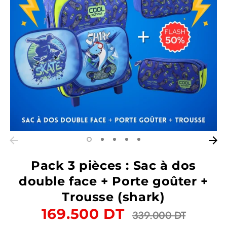
Pack 3 pièces : Sac à dos
double face + Porte goûter +
Trousse (shark)
Prix
169.500 DT
339.000 DT
régulier