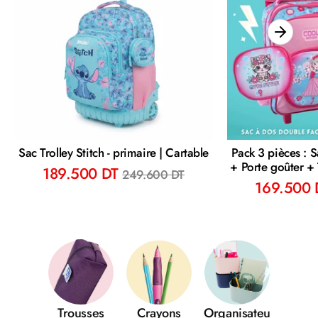
Sac Trolley Stitch - primaire | Cartable
Pack 3 pièces : 
+ Porte goûter 
Prix
189.500 DT
249.600 DT
régulier
169.500 
Trousses
Crayons
Organisateu