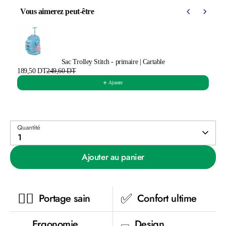
Vous aimerez peut-être
Use the Previous and Next buttons to navigate through product 
Sac Trolley Stitch - primaire | Cartable
189,50 DT
249,60 DT
Ajouter
Quantité
1
Ajouter au panier
🙋‍♂️
✅
Portage sain
Confort ultime
Ergonomie
Design