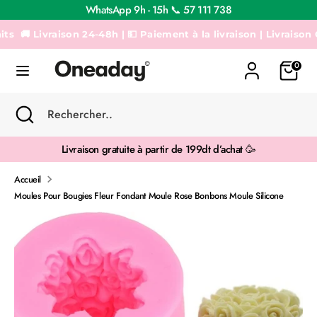
Passer
WhatsApp 9h - 15h 📞 57 111 738
au
contenu
🚚 Livraison 24-48h | 💵 Paiement à la livraison | Livraison Gra
Recherche
Rechercher..
0
Recherche
Fermer
Rechercher..
la
recherche
Livraison gratuite à partir de 199dt d’achat 🥳
Accueil
Moules Pour Bougies Fleur Fondant Moule Rose Bonbons Moule Silicone