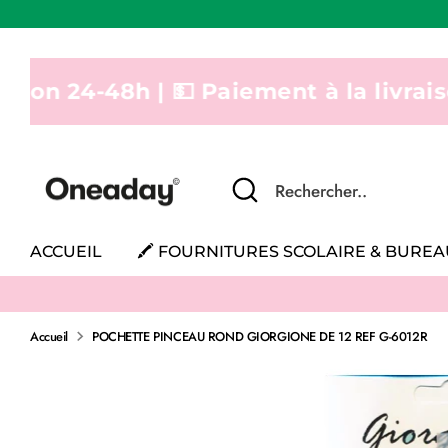
Passer
au
contenu
48h | 💵 Paiement à la livraison | Livra
Recherche
Rechercher..
ACCUEIL
🖍 FOURNITURES SCOLAIRE & BURE
Accueil
POCHETTE PINCEAU ROND GIORGIONE DE 12 REF G-6012R