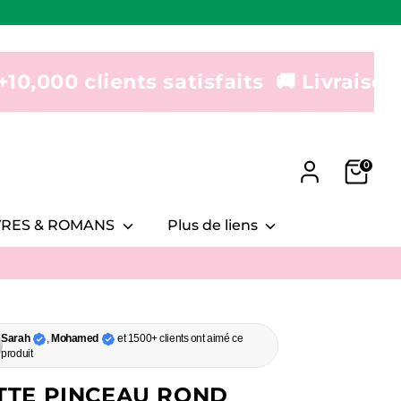
ients satisfaits
🚚 Livraison 24-48h | 
0
IVRES & ROMANS
Plus de liens
Sarah
,
Mohamed
et 1500+ clients ont aimé ce
produit
TTE PINCEAU ROND