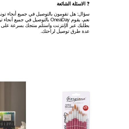
الاسئلة الشائعة
❓
سؤال: هل تقومون بالتوصيل في جميع أنحاء ت:
eaDay بالتوصيل في جميع أنحاء تونس. قم
بطلبك عبر الإنترنت واستلم منتجك بسرعة على ع
عدة طرق توصيل لراحتك.