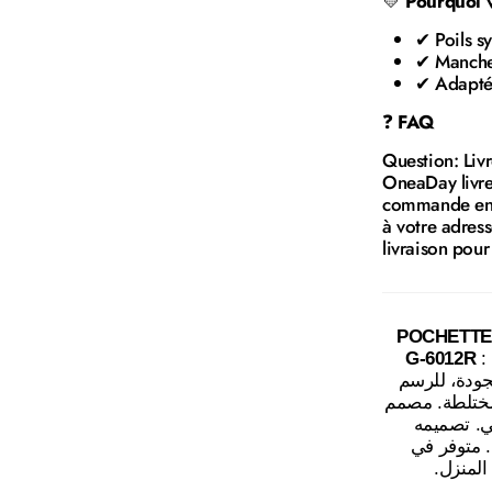
💛
Pourquoi v
✔ Poils sy
✔ Manche
✔ Adapté 
❓
FAQ
Question: Liv
OneaDay livre 
commande en l
à votre adres
livraison pour
POCHETTE
G-6012R
:
DE 12 REF G-6012R
المختلطة. مصمم
مي. تصميمه
ن. متوفر في