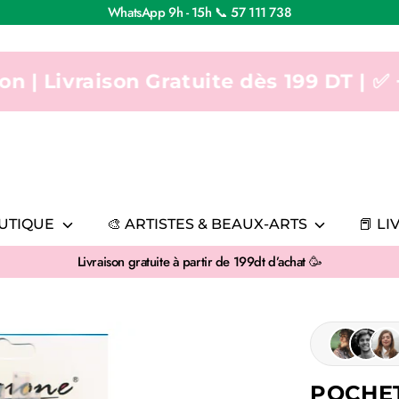
WhatsApp 9h - 15h 📞 57 111 738
ison Gratuite dès 199 DT | ✅ +10,000 cl
AUTIQUE
🎨 ARTISTES & BEAUX-ARTS
📕 L
Livraison gratuite à partir de 199dt d’achat 🥳
POCHE