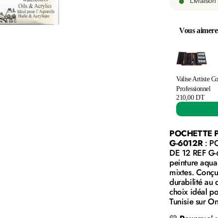
Livraison
Vous aimere
Use the Previo
Valise Artiste C
Professionnel
210,00 DT
POCHETTE P
G-6012R
: P
DE 12 REF G-6
peinture aquar
mixtes. Conçu(
durabilité au 
choix idéal po
Tunisie sur O