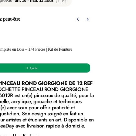
 prévue
lun. 10 - mar. 11 août
🇹🇳
z peut-être
us and Next buttons to navigate through product recommendations, o
omplète en Bois – 174 Pièces | Kit de Peinture
Set de 12 Pinceaux R
28,00 DT
Ajouter
INCEAU ROND GIORGIONE DE 12 REF
OCHETTE PINCEAU ROND GIORGIONE
012R est un(e) pinceaux de qualité, pour la
elle, acrylique, gouache et techniques
e) avec soin pour offrir praticité et
quotidien. Son design soigné en fait un
ur artistes et étudiants en art. Disponible en
neaDay avec livraison rapide à domicile.