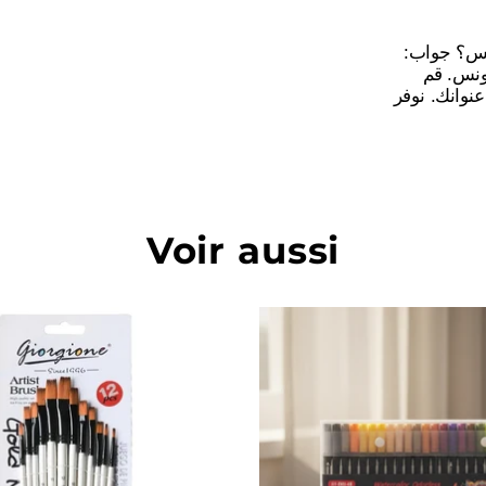
ونس؟ جواب
نعم، يقوم On
نوانك. نوفر
Voir aussi