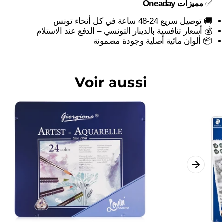
مميزات Oneaday
✅
🚚 توصيل سريع 24-48 ساعة في كل أنحاء تونس
💰 أسعار تنافسية بالدينار التونسي – الدفع عند الاستلام
📦 ألوان مائية أصلية وجودة مضمونة
Voir aussi