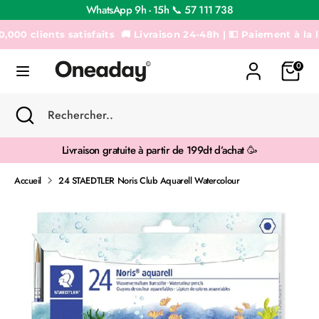
Passer
WhatsApp 9h - 15h 📞 57 111 738
au
contenu
 clients satisfaits
🚚 Livraison 24-48h | 💵 Paiement à la livrai
Recherche
Rechercher..
0
Recherche
Fermer
Rechercher..
la
recherche
Livraison gratuite à partir de 199dt d’achat 🥳
Accueil
24 STAEDTLER Noris Club Aquarell Watercolour