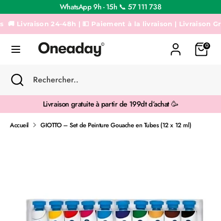
Passer
WhatsApp 9h - 15h 📞 57 111 738
au
contenu
 Livraison 24-48h | 💵 Paiement à la livraison | Livraison Gratui
Recherche
Rechercher..
0
Recherche
Fermer
Rechercher..
la
recherche
Livraison gratuite à partir de 199dt d’achat 🥳
Accueil
GIOTTO – Set de Peinture Gouache en Tubes (12 x 12 ml)