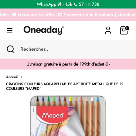
Passer
WhatsApp 9h - 15h 📞 57 111 738
au
contenu
🚚 Livraison 24-48h | 💵 Paiement à la livraison | Livraison Gra
Recherche
Rechercher..
0
Recherche
Fermer
Rechercher..
la
recherche
Livraison gratuite à partir de 199dt d’achat 🥳
Accueil
CRAYONS COULEURS AQUARELLABLES ART BOITE METALLIQUE DE 12
COULEURS "MAPED"