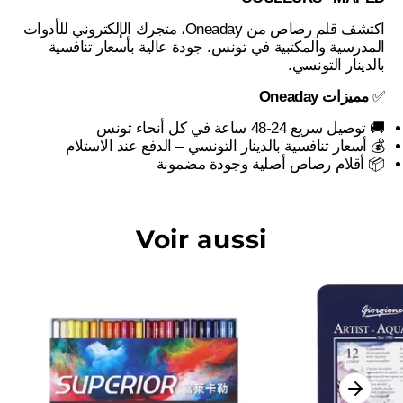
اكتشف قلم رصاص من Oneaday، متجرك الإلكتروني للأدوات
المدرسية والمكتبية في تونس. جودة عالية بأسعار تنافسية
بالدينار التونسي.
مميزات Oneaday
✅
🚚 توصيل سريع 24-48 ساعة في كل أنحاء تونس
💰 أسعار تنافسية بالدينار التونسي – الدفع عند الاستلام
📦 أقلام رصاص أصلية وجودة مضمونة
Voir aussi