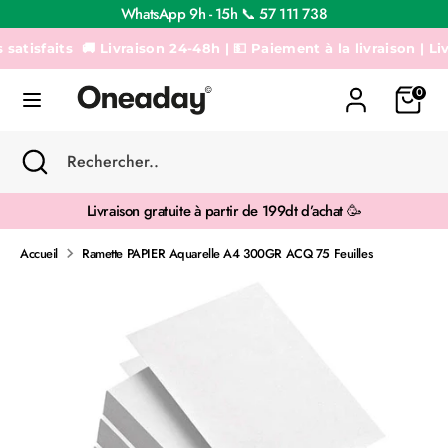
Passer
WhatsApp 9h - 15h 📞 57 111 738
au
contenu
isfaits
🚚 Livraison 24-48h | 💵 Paiement à la livraison | Livrai
Recherche
Rechercher..
0
Recherche
Fermer
Rechercher..
la
recherche
Livraison gratuite à partir de 199dt d’achat 🥳
Accueil
Ramette PAPIER Aquarelle A4 300GR ACQ 75 Feuilles