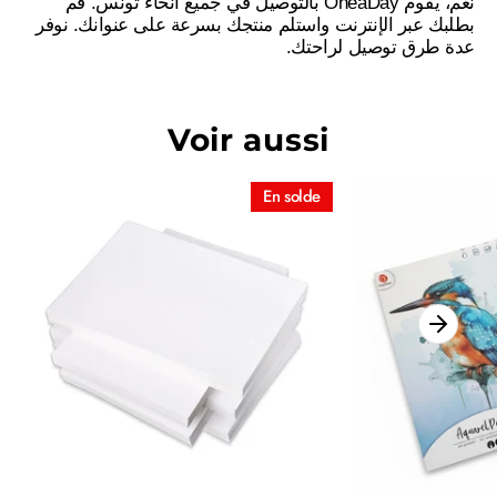
نعم، يقوم OneaDay بالتوصيل في جميع أنحاء تونس. قم
بطلبك عبر الإنترنت واستلم منتجك بسرعة على عنوانك. نوفر
عدة طرق توصيل لراحتك.
Voir aussi
En solde