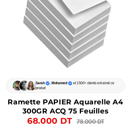
Sarah
,
Mohamed
et 1500+ clients ont aimé ce
produit
Ramette PAPIER Aquarelle A4
300GR ACQ 75 Feuilles
Prix
68.000 DT
78.000 DT
régulier