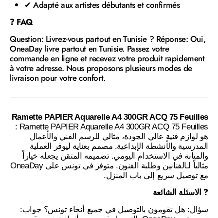
✔ Adapté aux artistes débutants et confirmés
❓
FAQ
Question: Livrez-vous partout en Tunisie ? Réponse: Oui,
OneaDay livre partout en Tunisie. Passez votre
commande en ligne et recevez votre produit rapidement
à votre adresse. Nous proposons plusieurs modes de
livraison pour votre confort.
Ramette PAPIER Aquarelle A4 300GR ACQ 75 Feuilles
: Ramette PAPIER Aquarelle A4 300GR ACQ 75 Feuilles
هو لوازم فنية عالي الجودة، مثالي للرسم الفني والأعمال
المدرسية والأنشطة الإبداعية. مصمم بعناية ليوفر العملية
والمتانة في الاستخدام اليومي. تصميمه المتقن يجعله خياراً
مثالياً لـالفنانين وطلبة الفنون. متوفر في تونس على OneaDay
مع توصيل سريع إلى باب المنزل.
الاسئلة الشائعة
❓
سؤال: هل تقومون بالتوصيل في جميع أنحاء تونس؟ جواب: