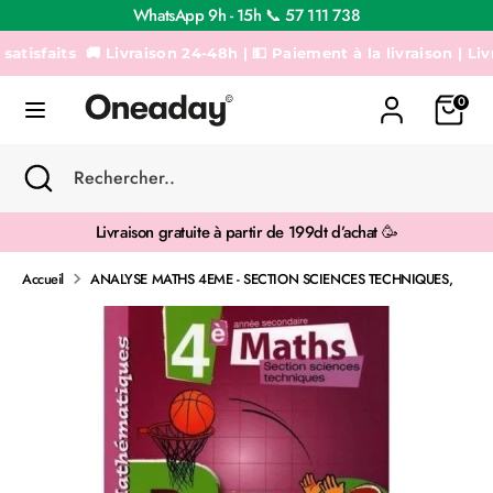
Passer
WhatsApp 9h - 15h 📞 57 111 738
au
contenu
sfaits
🚚 Livraison 24-48h | 💵 Paiement à la livraison | Livrais
Recherche
Rechercher..
0
Recherche
Fermer
Rechercher..
la
recherche
Livraison gratuite à partir de 199dt d’achat 🥳
Accueil
ANALYSE MATHS 4EME - SECTION SCIENCES TECHNIQUES,