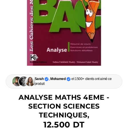
Sarah
,
Mohamed
et 1500+ clients ont aimé ce
produit
ANALYSE MATHS 4EME -
SECTION SCIENCES
TECHNIQUES,
12.500 DT